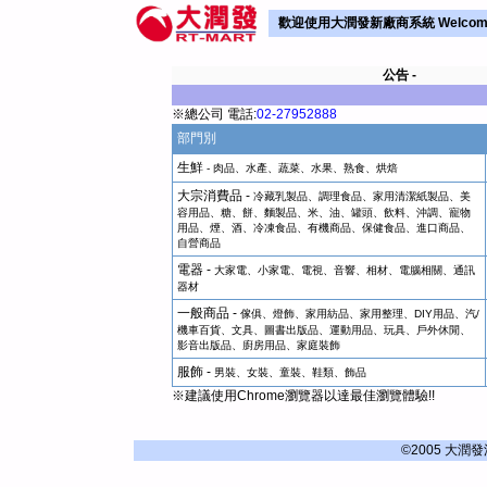
歡迎使用大潤發新廠商系統 Welcome to 
公告 -
※總公司 電話:
02-27952888
部門別
生鮮
- 肉品、水產、蔬菜、水果、熟食、烘焙
大宗消費品 -
冷藏乳製品、調理食品、家用清潔紙製品、美
容用品、糖、餅、麵製品、米、油、罐頭、飲料、沖調、寵物
用品、煙、酒、冷凍食品、有機商品、保健食品、進口商品、
自營商品
電器 -
大家電、小家電、電視、音響、相材、電腦相關、通訊
器材
一般商品 -
傢俱、燈飾、家用紡品、家用整理、DIY用品、汽/
機車百貨、文具、圖書出版品、運動用品、玩具、戶外休閒、
影音出版品、廚房用品、家庭裝飾
服飾 -
男
裝、女裝、童裝、鞋類、飾品
※建議使用Chrome瀏覽器以達最佳瀏覽體驗!!
©2005 大潤